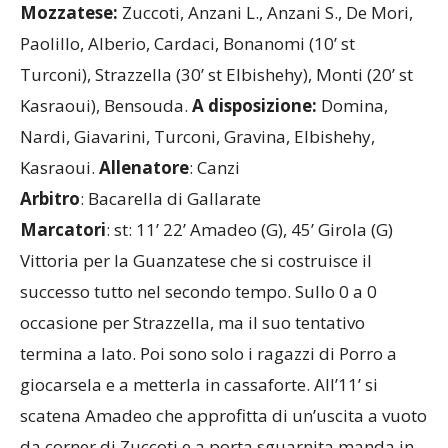
Mozzatese:
Zuccoti, Anzani L., Anzani S., De Mori,
Paolillo, Alberio, Cardaci, Bonanomi (10’ st
Turconi), Strazzella (30’ st Elbishehy), Monti (20’ st
Kasraoui), Bensouda.
A disposizione:
Domina,
Nardi, Giavarini, Turconi, Gravina, Elbishehy,
Kasraoui.
Allenatore
: Canzi
Arbitro
: Bacarella di Gallarate
Marcatori
: st: 11’ 22’ Amadeo (G), 45’ Girola (G)
Vittoria per la Guanzatese che si costruisce il
successo tutto nel secondo tempo. Sullo 0 a 0
occasione per Strazzella, ma il suo tentativo
termina a lato. Poi sono solo i ragazzi di Porro a
giocarsela e a metterla in cassaforte. All’11’ si
scatena Amadeo che approfitta di un’uscita a vuoto
da corner di Zuccoti e a porta sguarnita manda in