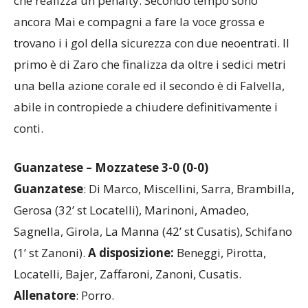
che realizza un penalty. Secondo tempo sono
ancora Mai e compagni a fare la voce grossa e
trovano i i gol della sicurezza con due neoentrati. Il
primo è di Zaro che finalizza da oltre i sedici metri
una bella azione corale ed il secondo è di Falvella,
abile in contropiede a chiudere definitivamente i
conti.
Guanzatese – Mozzatese 3-0 (0-0)
Guanzatese
: Di Marco, Miscellini, Sarra, Brambilla,
Gerosa (32’ st Locatelli), Marinoni, Amadeo,
Sagnella, Girola, La Manna (42’ st Cusatis), Schifano
(1’ st Zanoni).
A disposizione:
Beneggi, Pirotta,
Locatelli, Bajer, Zaffaroni, Zanoni, Cusatis.
Allenatore
: Porro.