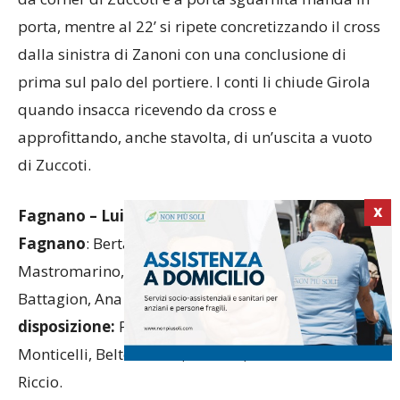
porta, mentre al 22’ si ripete concretizzando il cross
dalla sinistra di Zanoni con una conclusione di
prima sul palo del portiere. I conti li chiude Girola
quando insacca ricevendo da cross e
approfittando, anche stavolta, di un’uscita a vuoto
di Zuccoti.
X
Fagnano – Luino Maccagno 1-0 (0-0)
Fagnano
: Bertagnoli, Maso, Colombo,
Mastromarino, Bacchion, Cancian, Spadaccino,
Battagion, Ana Petre, Manuzzato, Rossini.
A
disposizione:
Policastro, Cicchetti, Porro,
Monticelli, Beltemacchi, Panizza, Crea.
Allenatore
:
Riccio.