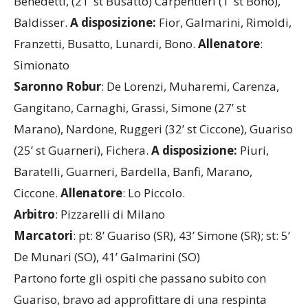
Benedetti, (21’ st Busatto) Carpentieri (1’ st Bono),
Baldisser.
A disposizione:
Fior, Galmarini, Rimoldi,
Franzetti, Busatto, Lunardi, Bono.
Allenatore
:
Simionato
Saronno Robur
: De Lorenzi, Muharemi, Carenza,
Gangitano, Carnaghi, Grassi, Simone (27’ st
Marano), Nardone, Ruggeri (32’ st Ciccone), Guariso
(25’ st Guarneri), Fichera.
A disposizione:
Piuri,
Baratelli, Guarneri, Bardella, Banfi, Marano,
Ciccone.
Allenatore
: Lo Piccolo.
Arbitro
: Pizzarelli di Milano
Marcatori
: pt: 8’ Guariso (SR), 43’ Simone (SR); st: 5’
De Munari (SO), 41’ Galmarini (SO)
Partono forte gli ospiti che passano subito con
Guariso, bravo ad approfittare di una respinta