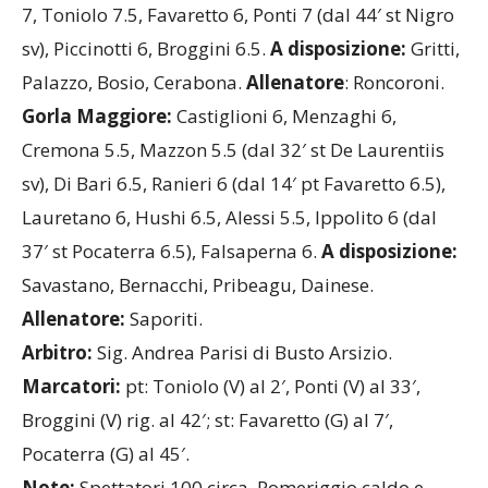
7, Toniolo 7.5, Favaretto 6, Ponti 7 (dal 44′ st Nigro
sv), Piccinotti 6, Broggini 6.5.
A disposizione:
Gritti,
Palazzo, Bosio, Cerabona.
Allenatore
: Roncoroni.
Gorla Maggiore:
Castiglioni 6, Menzaghi 6,
Cremona 5.5, Mazzon 5.5 (dal 32′ st De Laurentiis
sv), Di Bari 6.5, Ranieri 6 (dal 14′ pt Favaretto 6.5),
Lauretano 6, Hushi 6.5, Alessi 5.5, Ippolito 6 (dal
37′ st Pocaterra 6.5), Falsaperna 6.
A disposizione:
Savastano, Bernacchi, Pribeagu, Dainese.
Allenatore:
Saporiti.
Arbitro:
Sig. Andrea Parisi di Busto Arsizio.
Marcatori:
pt: Toniolo (V) al 2′, Ponti (V) al 33′,
Broggini (V) rig. al 42′; st: Favaretto (G) al 7′,
Pocaterra (G) al 45′.
Note:
Spettatori 100 circa. Pomeriggio caldo e