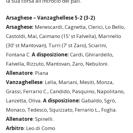
la sua corsa all’incrocio dei pali.
Arsaghese – Vanzaghellese 5-2 (3-2)
Arsaghese:
Menescardi, Cagnetta, Clerici, Lo Bello,
Castoldi, Mai, Caimano (15’ st Falvella), Marinello
(30’ st Mantovan), Turri (7’ st Zaro), Sciarini,
Fontana C.
A disposizione:
Cardi, Ghirardello,
Falvella, Rizzuto, Mantovan, Zaro, Nebuloni.
Allenatore
: Piana
Vanzaghellese
: Lella, Mariani, Mesiti, Monza,
Grassi, Ferrario C., Candido, Pasquino, Napolitano,
Lanzetta, Oliva.
A disposizione:
Gabaldo, Sgrò,
Monaco, Tedesco, Squizzato, Ferrario L., Foglia.
Allenatore
: Spinelli.
Arbitro
: Leo di Como