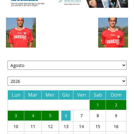
Lun
Mar
Mer
Gio
Ven
Sab
Dom
1
2
3
4
5
6
7
8
9
10
11
12
13
14
15
16