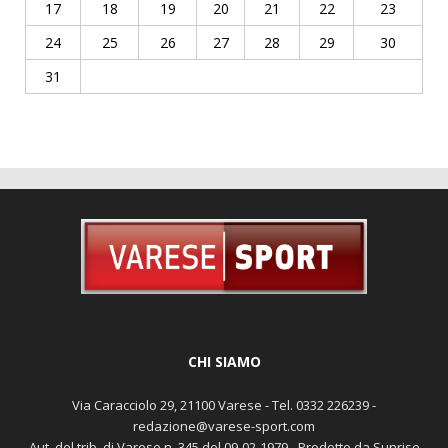
17
18
19
20
21
22
23
24
25
26
27
28
29
30
31
CHI SIAMO
Via Caracciolo 29, 21100 Varese - Tel. 0332 226239 -
redazione@varese-sport.com
Aut. del trib. di Varese n. 345 del 09-02-1979 - Prodotto da Sunrise