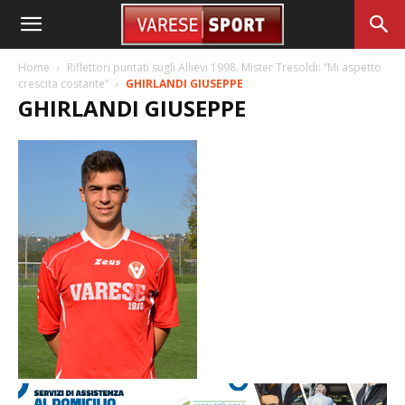
Home
Riflettori puntati sugli Allievi 1998. Mister Tresoldi: “Mi aspetto
crescita costante”
GHIRLANDI GIUSEPPE
GHIRLANDI GIUSEPPE