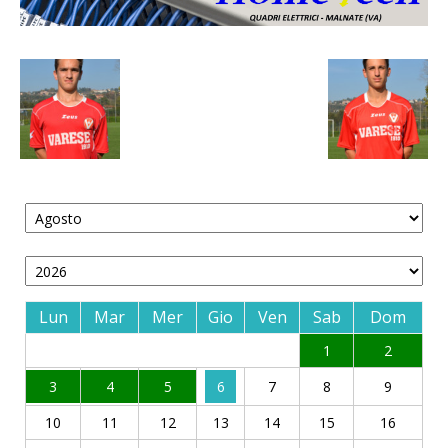
Lun
Mar
Mer
Gio
Ven
Sab
Dom
1
2
3
4
5
6
7
8
9
10
11
12
13
14
15
16