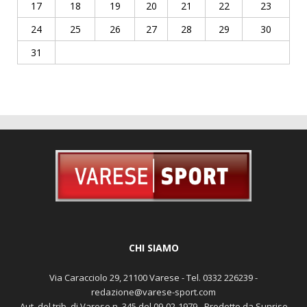
17
18
19
20
21
22
23
24
25
26
27
28
29
30
31
CHI SIAMO
Via Caracciolo 29, 21100 Varese - Tel. 0332 226239 -
redazione@varese-sport.com
Aut. del trib. di Varese n. 345 del 09-02-1979 - Prodotto da Sunrise