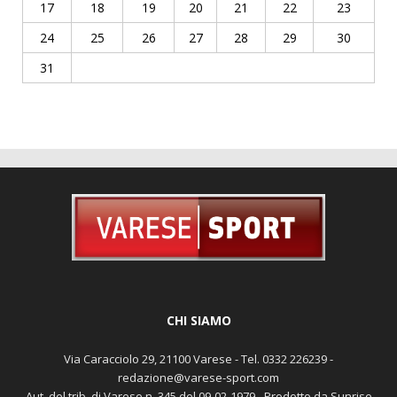
17
18
19
20
21
22
23
24
25
26
27
28
29
30
31
CHI SIAMO
Via Caracciolo 29, 21100 Varese - Tel. 0332 226239 -
redazione@varese-sport.com
Aut. del trib. di Varese n. 345 del 09-02-1979 - Prodotto da Sunrise