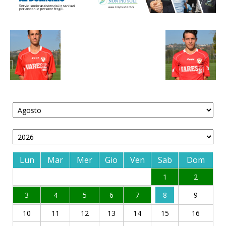
Lun
Mar
Mer
Gio
Ven
Sab
Dom
1
2
3
4
5
6
7
8
9
10
11
12
13
14
15
16