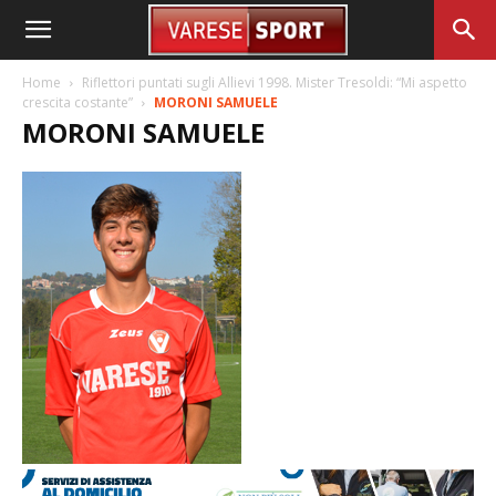
Home
Riflettori puntati sugli Allievi 1998. Mister Tresoldi: “Mi aspetto
crescita costante”
MORONI SAMUELE
MORONI SAMUELE