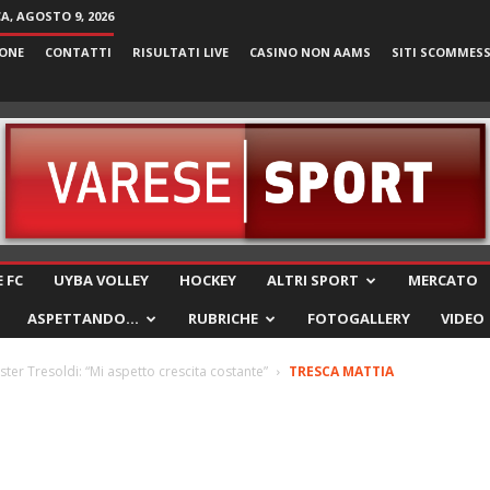
, AGOSTO 9, 2026
ONE
CONTATTI
RISULTATI LIVE
CASINO NON AAMS
SITI SCOMMES
VareseSport
 FC
UYBA VOLLEY
HOCKEY
ALTRI SPORT
MERCATO
ASPETTANDO…
RUBRICHE
FOTOGALLERY
VIDEO
Mister Tresoldi: “Mi aspetto crescita costante”
TRESCA MATTIA