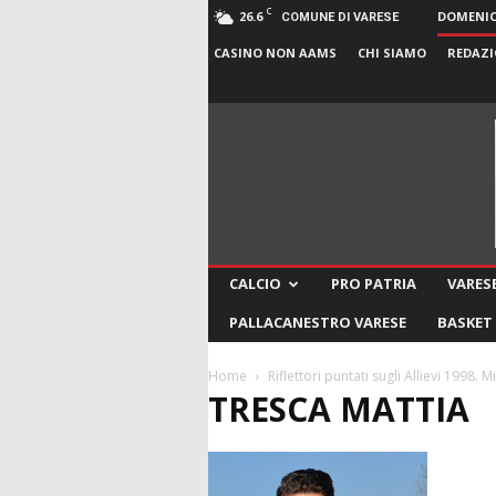
C
26.6
DOMENICA
COMUNE DI VARESE
CASINO NON AAMS
CHI SIAMO
REDAZI
CALCIO
PRO PATRIA
VARESE
PALLACANESTRO VARESE
BASKET
Home
Riflettori puntati sugli Allievi 1998. 
TRESCA MATTIA