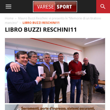
Home
Mauro Buzzi Reschini: vi presento le “Memorie di un tiratore
mancino”
LIBRO BUZZI RESCHINI11
LIBRO BUZZI RESCHINI11