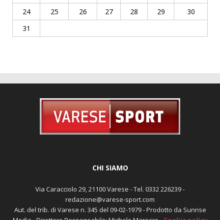
24
25
26
27
28
29
30
31
CHI SIAMO
Via Caracciolo 29, 21100 Varese - Tel. 0332 226239 -
redazione@varese-sport.com
Aut. del trib. di Varese n. 345 del 09-02-1979 - Prodotto da Sunrise
Media - Direttore Responsabile: Michele Marocco -
Cookie policy