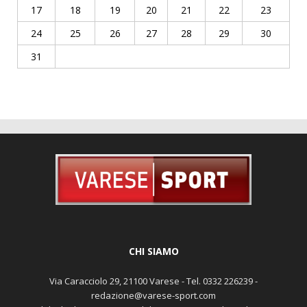
17
18
19
20
21
22
23
24
25
26
27
28
29
30
31
CHI SIAMO
Via Caracciolo 29, 21100 Varese - Tel. 0332 226239 -
redazione@varese-sport.com