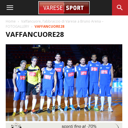
Home
Vaffancuore, l’abbraccio di Varese a Bruno Arena –
FOTOGALLERY
VAFFANCUORE28
VAFFANCUORE28