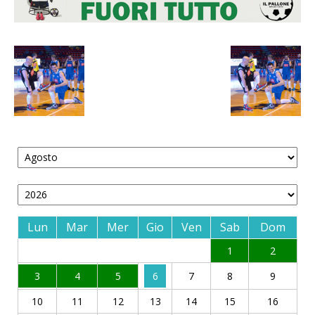
Lun
Mar
Mer
Gio
Ven
Sab
Dom
1
2
3
4
5
6
7
8
9
10
11
12
13
14
15
16