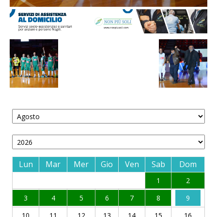
Lun
Mar
Mer
Gio
Ven
Sab
Dom
1
2
3
4
5
6
7
8
9
10
11
12
13
14
15
16