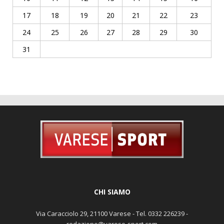
17
18
19
20
21
22
23
24
25
26
27
28
29
30
31
CHI SIAMO
Via Caracciolo 29, 21100 Varese - Tel. 0332 226239 -
redazione@varese-sport.com