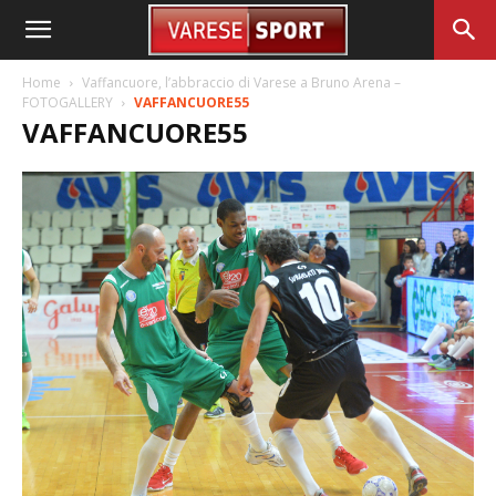
Home
Vaffancuore, l’abbraccio di Varese a Bruno Arena –
FOTOGALLERY
VAFFANCUORE55
VAFFANCUORE55