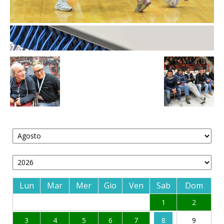
Lun
Mar
Mer
Gio
Ven
Sab
Dom
1
2
3
4
5
6
7
8
9