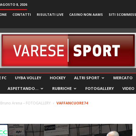
AGOSTO 8, 2026
ONE
CONTATTI
RISULTATI LIVE
CASINO NON AAMS
SITI SCOMMES
VareseSport
 FC
UYBA VOLLEY
HOCKEY
ALTRI SPORT
MERCATO
ASPETTANDO…
RUBRICHE
FOTOGALLERY
VIDEO
 a Bruno Arena – FOTOGALLERY
VAFFANCUORE74