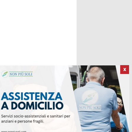
X
ICI