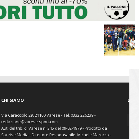
CHI SIAMO
SEGU
Via Caracciolo 29, 21100 Varese - Tel. 0332 226239 -
redazione@varese-sport.com
Aut. del trib. di Varese n. 345 del 09-02-1979 - Prodotto da
Sunrise Media - Direttore Responsabile: Michele Marocco -