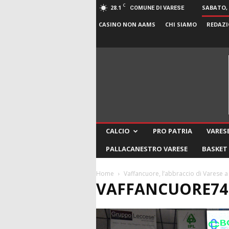
C
28.1
SABATO, 
COMUNE DI VARESE
CASINO NON AAMS
CHI SIAMO
REDAZI
CALCIO
PRO PATRIA
VARESE
PALLACANESTRO VARESE
BASKET
Home
Vaffancuore, l’abbraccio di Varese
VAFFANCUORE74