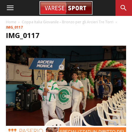
Home
Coppa Italia Giovanile – Bronzo per gli Arcieri Tre Torri
IMG_0117
IMG_0117