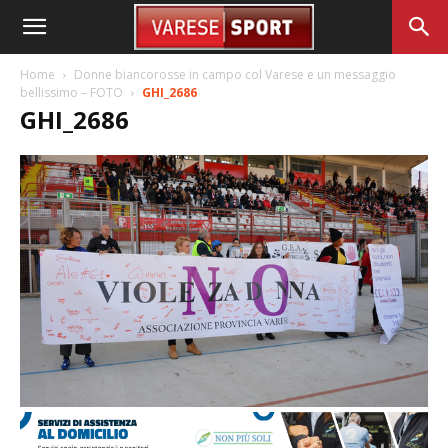
Home
Donne biancorosse in campo col Varese e un messaggio
bellissimo – FOTO
GHI_2686
GHI_2686