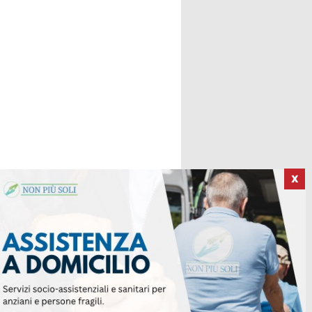
X
ICI