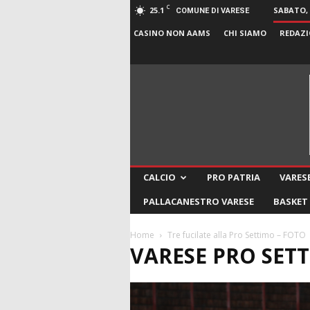
C
25.1
SABATO, 
COMUNE DI VARESE
CASINO NON AAMS
CHI SIAMO
REDAZI
CALCIO
PRO PATRIA
VARESE
PALLACANESTRO VARESE
BASKET
Home
Tre fucilate alla Pro Settimo – FOTO
VARESE PRO SETT