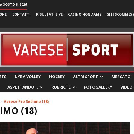
AGOSTO 8, 2026
ONE
CONTATTI
RISULTATI LIVE
CASINO NON AAMS
SITI SCOMMES
VareseSport
 FC
UYBA VOLLEY
HOCKEY
ALTRI SPORT
MERCATO
ASPETTANDO…
RUBRICHE
FOTOGALLERY
VIDEO
Varese Pro Settimo (18)
IMO (18)