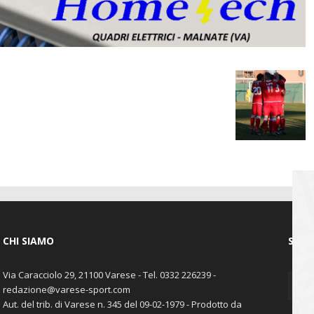
CHI SIAMO
SEGU
Via Caracciolo 29, 21100 Varese - Tel. 0332 226239 -
redazione@varese-sport.com
Aut. del trib. di Varese n. 345 del 09-02-1979 - Prodotto da