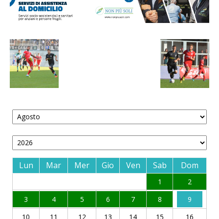
Lun
Mar
Mer
Gio
Ven
Sab
Dom
1
2
3
4
5
6
7
8
9
10
11
12
13
14
15
16