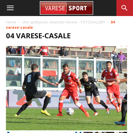
Home
Uno spettacolo chiamato Varese – FOTOGALLERY
04
varese-casale
04 VARESE-CASALE