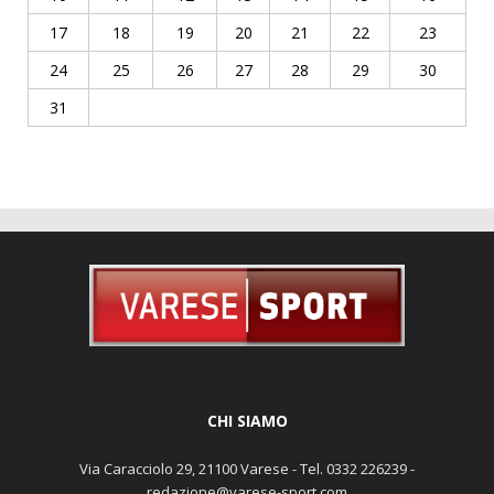
17
18
19
20
21
22
23
24
25
26
27
28
29
30
31
CHI SIAMO
Via Caracciolo 29, 21100 Varese - Tel. 0332 226239 -
redazione@varese-sport.com