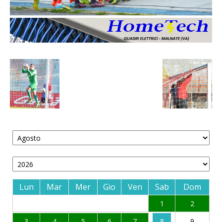
Lun
Mar
Mer
Gio
Ven
Sab
Dom
1
2
3
4
5
6
7
8
9