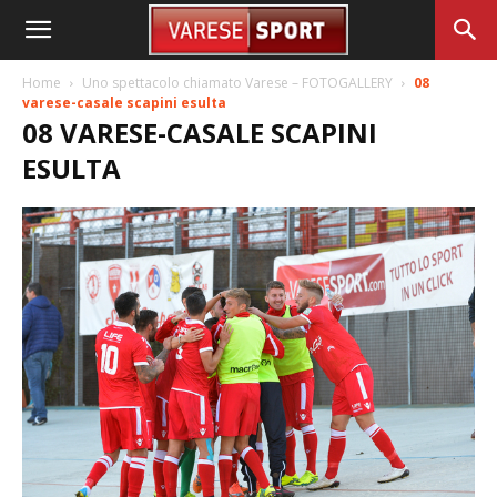
Home
Uno spettacolo chiamato Varese – FOTOGALLERY
08
varese-casale scapini esulta
08 VARESE-CASALE SCAPINI
ESULTA