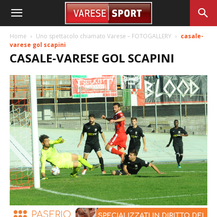
Home
Uno spettacolo chiamato Varese – FOTOGALLERY
casale-
varese gol scapini
CASALE-VARESE GOL SCAPINI