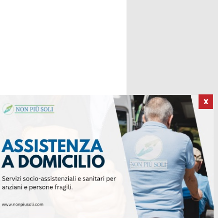
X
ICI