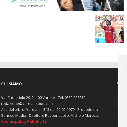
CHI SIAMO
SEGU
Via Caracciolo 29, 21100 Varese - Tel. 0332 226239 -
redazione@varese-sport.com
Aut. del trib. di Varese n. 345 del 09-02-1979 - Prodotto da
Sunrise Media - Direttore Responsabile: Michele Marocco -
Cookie policy
Pubblicità