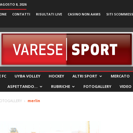
AGOSTO 8, 2026
ONE
CONTATTI
RISULTATI LIVE
CASINO NON AAMS
SITI SCOMMES
VareseSport
 FC
UYBA VOLLEY
HOCKEY
ALTRI SPORT
MERCATO
ASPETTANDO…
RUBRICHE
FOTOGALLERY
VIDEO
 FOTOGALLERY
merlin