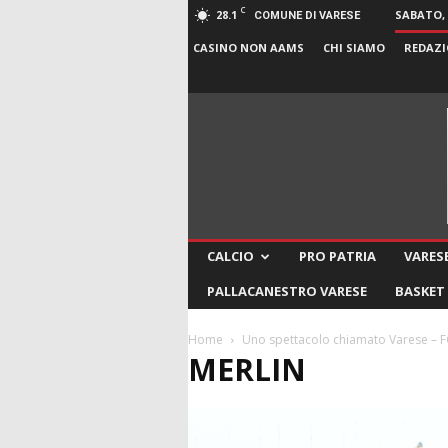
C
28.1
SABATO, 
COMUNE DI VARESE
CASINO NON AAMS
CHI SIAMO
REDAZI
CALCIO
PRO PATRIA
VARESE
PALLACANESTRO VARESE
BASKET
Home
Uno spettacolo chiamato Varese –
MERLIN