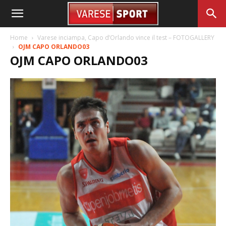
Home
Varese inciampa, Capo d’Orlando vince il test – FOTOGALLERY
OJM CAPO ORLANDO03
OJM CAPO ORLANDO03