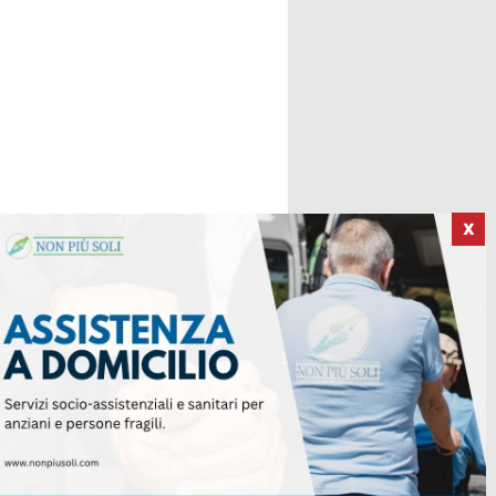
X
ICI