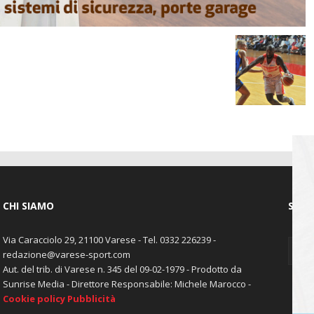
CHI SIAMO
SEGU
Via Caracciolo 29, 21100 Varese - Tel. 0332 226239 -
redazione@varese-sport.com
Aut. del trib. di Varese n. 345 del 09-02-1979 - Prodotto da
Sunrise Media - Direttore Responsabile: Michele Marocco -
Cookie policy
Pubblicità