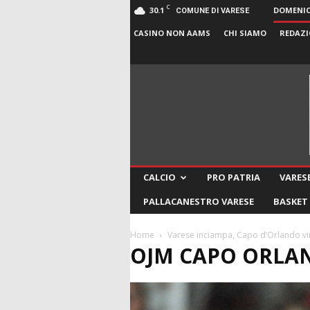
C
30.1
DOMENICA
COMUNE DI VARESE
CASINO NON AAMS
CHI SIAMO
REDAZI
CALCIO
PRO PATRIA
VARESE
PALLACANESTRO VARESE
BASKET
Home
Varese inciampa, Capo d’Orlando vi
OJM CAPO ORLA