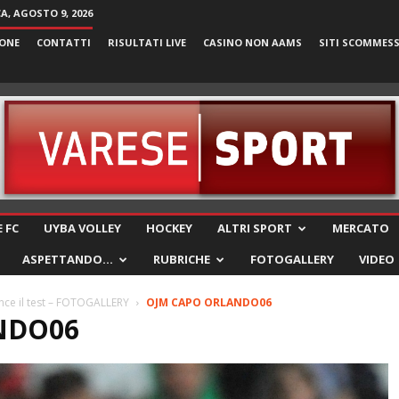
, AGOSTO 9, 2026
ONE
CONTATTI
RISULTATI LIVE
CASINO NON AAMS
SITI SCOMMES
VareseSport
 FC
UYBA VOLLEY
HOCKEY
ALTRI SPORT
MERCATO
ASPETTANDO…
RUBRICHE
FOTOGALLERY
VIDEO
nce il test – FOTOGALLERY
OJM CAPO ORLANDO06
NDO06