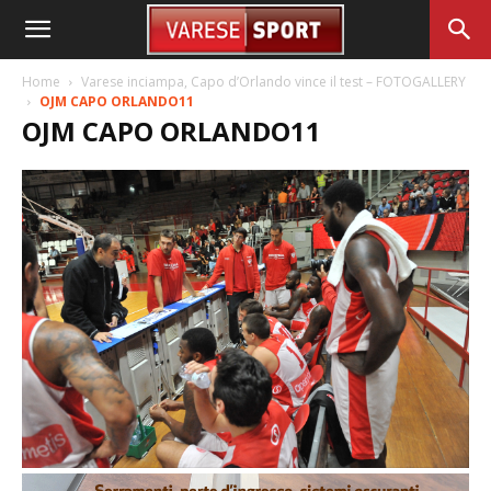
Home
Varese inciampa, Capo d’Orlando vince il test – FOTOGALLERY
OJM CAPO ORLANDO11
OJM CAPO ORLANDO11