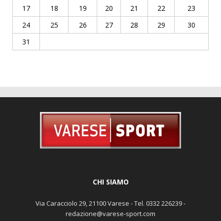
17
18
19
20
21
22
23
24
25
26
27
28
29
30
31
CHI SIAMO
Via Caracciolo 29, 21100 Varese - Tel. 0332 226239 -
redazione@varese-sport.com