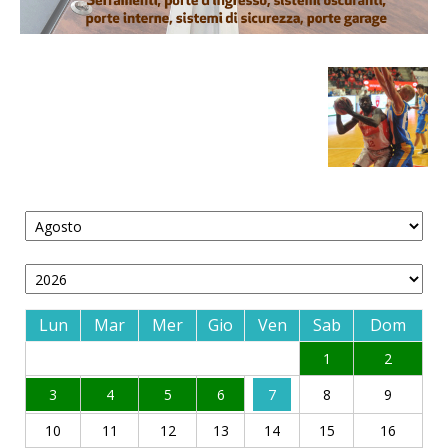
Lun
Mar
Mer
Gio
Ven
Sab
Dom
1
2
3
4
5
6
7
8
9
10
11
12
13
14
15
16