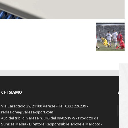
CHI SIAMO
SEGU
Via Caracciolo 29, 21100 Varese - Tel. 0332 226239 -
redazione@varese-sport.com
Aut. del trib. di Varese n. 345 del 09-02-1979 - Prodotto da
Sunrise Media - Direttore Responsabile: Michele Marocco -