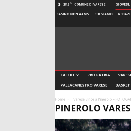
C
28.2
GIOVEDÌ,
COMUNE DI VARESE
CASINO NON AAMS
CHI SIAMO
REDAZI
CALCIO
PRO PATRIA
VARESE
PALLACANESTRO VARESE
BASKET
Home
Il Varese vince a Pinerolo – FOTOGA
PINEROLO VARESE