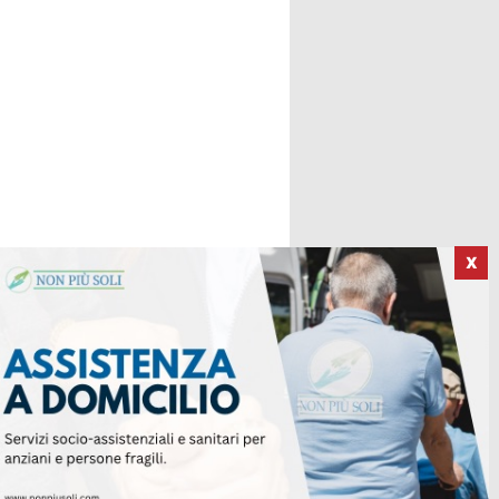
X
ICI