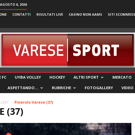
 AGOSTO 6, 2026
ONE
CONTATTI
RISULTATI LIVE
CASINO NON AAMS
SITI SCOMMES
VareseSport
 FC
UYBA VOLLEY
HOCKEY
ALTRI SPORT
MERCATO
ASPETTANDO…
RUBRICHE
FOTOGALLERY
VIDEO
LLERY
Pinerolo Varese (37)
 (37)