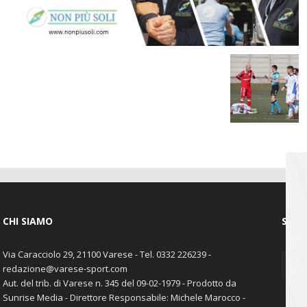
CHI SIAMO
SEGU
Via Caracciolo 29, 21100 Varese - Tel. 0332 226239 -
redazione@varese-sport.com
Aut. del trib. di Varese n. 345 del 09-02-1979 - Prodotto da
Sunrise Media - Direttore Responsabile: Michele Marocco -