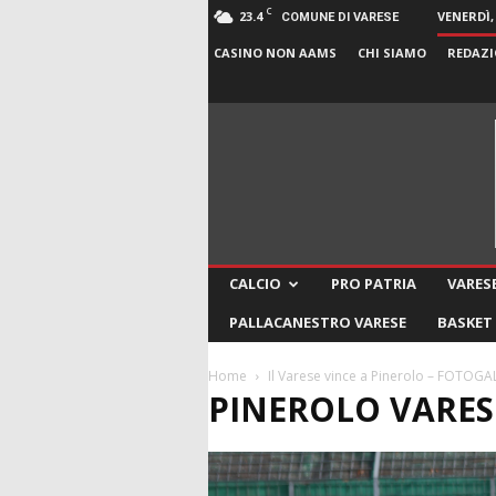
C
23.4
VENERDÌ,
COMUNE DI VARESE
CASINO NON AAMS
CHI SIAMO
REDAZI
CALCIO
PRO PATRIA
VARESE
PALLACANESTRO VARESE
BASKET
Home
Il Varese vince a Pinerolo – FOTOGA
PINEROLO VARESE