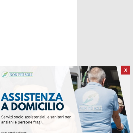
X
ICI