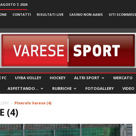
 AGOSTO 7, 2026
ONE
CONTATTI
RISULTATI LIVE
CASINO NON AAMS
SITI SCOMMES
VareseSport
 FC
UYBA VOLLEY
HOCKEY
ALTRI SPORT
MERCATO
ASPETTANDO…
RUBRICHE
FOTOGALLERY
VIDEO
LLERY
Pinerolo Varese (4)
 (4)