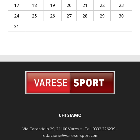
17
18
19
20
21
22
23
24
25
26
27
28
29
30
31
CHI SIAMO
Via Caracciolo 29, 21100 Varese - Tel. 0332 226239 -
redazione@varese-sport.com