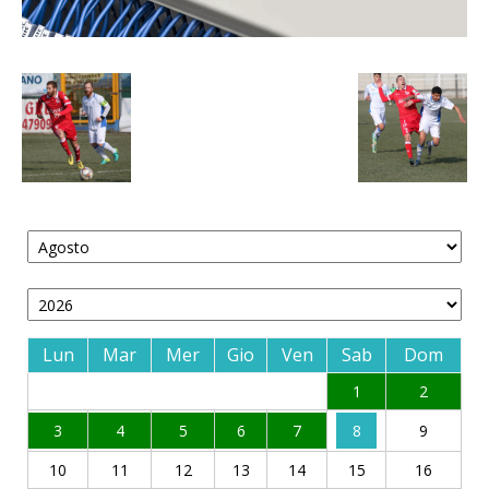
Lun
Mar
Mer
Gio
Ven
Sab
Dom
1
2
3
4
5
6
7
8
9
10
11
12
13
14
15
16