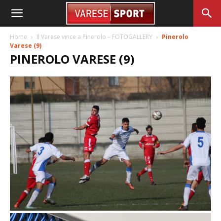
Home
Il Varese vince a Pinerolo – FOTOGALLERY
Pinerolo
Varese (9)
PINEROLO VARESE (9)