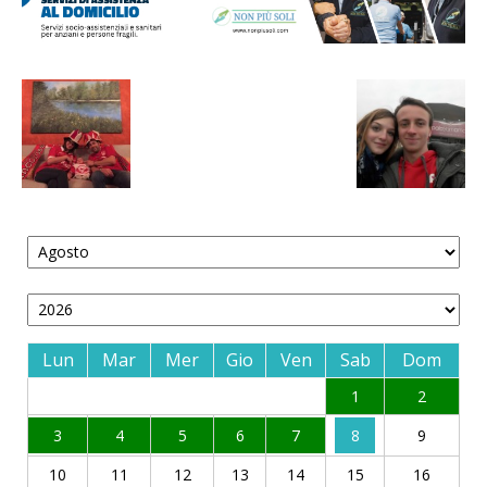
Lun
Mar
Mer
Gio
Ven
Sab
Dom
1
2
3
4
5
6
7
8
9
10
11
12
13
14
15
16