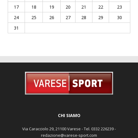
17
18
19
20
21
22
23
24
25
26
27
28
29
30
31
CHI SIAMO
Via Caracciolo 29, 21100 Varese - Tel. 0332 226239 -
redazione@varese-sport.com