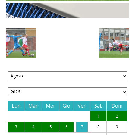
Lun
Mar
Mer
Gio
Ven
Sab
Dom
1
2
3
4
5
6
7
8
9