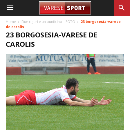
Home
Due rigori e un punticino – FOTO
23 borgosesia-varese
de carolis
23 BORGOSESIA-VARESE DE
CAROLIS