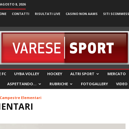
AGOSTO 8, 2026
ONE
CONTATTI
RISULTATI LIVE
CASINO NON AAMS
SITI SCOMMES
VareseSport
 FC
UYBA VOLLEY
HOCKEY
ALTRI SPORT
MERCATO
ASPETTANDO…
RUBRICHE
FOTOGALLERY
VIDEO
Campestre Elementari
MENTARI