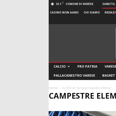
C
32.1
SABATO, 
COMUNE DI VARESE
CASINO NON AAMS
CHI SIAMO
REDAZI
CALCIO
PRO PATRIA
VARESE
PALLACANESTRO VARESE
BASKET
Home
In 350 di corsa ai Giardini Estensi
CAMPESTRE ELE