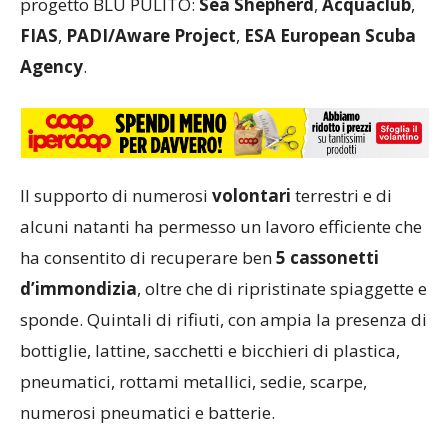
progetto BLU PULITO:
Sea Shepherd
,
Acquaclub
,
FIAS
,
PADI/Aware Project
,
ESA
European Scuba
Agency
.
Il supporto di numerosi
volontari
terrestri e di
alcuni natanti ha permesso un lavoro efficiente che
ha consentito di recuperare ben
5 cassonetti
d’immondizia
, oltre che di ripristinate spiaggette e
sponde. Quintali di rifiuti, con ampia la presenza di
bottiglie, lattine, sacchetti e bicchieri di plastica,
pneumatici, rottami metallici, sedie, scarpe,
numerosi pneumatici e batterie.