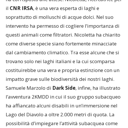
La presentazione della prof.ssa
Nicoletta Riccardi
ha corrisposto alle attese. Nicoletta, ricercatrice per
il
CNR IRSA
, è una vera esperta di laghi e
soprattutto di molluschi di acque dolci. Nel suo
intervento ha permesso di cogliere l’importanza di
questi animali come filtratori. Nicoletta ha chiarito
come diverse specie siano fortemente minacciate
dal cambiamento climatico. Tra esse alcune che si
trovano solo nei laghi italiani e la cui scomparsa
costituirebbe una vera e propria estinzione con un
impatto grave sulle biodiversità dei nostri laghi.
Samuele Marzolo di
Dark Side
, infine, ha illustrato
l’avventura 2KMDD in cui il suo gruppo subacqueo
ha affiancato alcuni disabili in un’immersione nel
Lago del Diavolo a oltre 2.000 metri di quota. La