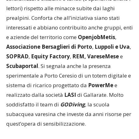
migliorare l’ambiente ceresino e soprattutto per
sensibilizzare cittadini e turisti (e speriamo anche i
lettori) rispetto alle minacce subite dai laghi
prealpini. Conforta che all’iniziativa siano stati
interessati e abbiano contribuito anche gruppi, enti
e aziende del territorio come
OpenjobMetis
,
Associazione Bersaglieri di Porto
,
Luppoli e Uva
,
SOPRAD
,
Equity Factory
,
REM, VareseMese
e
Scubaportal
. Si segnala anche la presenza
sperimentale a Porto Ceresio di un totem digitale e
sistema di ricarico progettato da
PowerMe
e
realizzato dalla società
LASI
di Gallarate. Molto
soddisfatto il team di
GODiving
, la scuola
subacquea varesina che
investe da anni risorse per
quest’opera di sensibilizzazione.