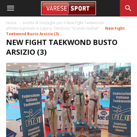
Home
Incetta di medaglie per il New Fight Taekwondo
all’interregionale in Liguria, Ottoboni: “Grandi risultati”
New Fight
Taekwond Busto Arsizio (3)
NEW FIGHT TAEKWOND BUSTO
ARSIZIO (3)