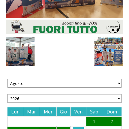
Lun
Mar
Mer
Gio
Ven
Sab
Dom
1
2