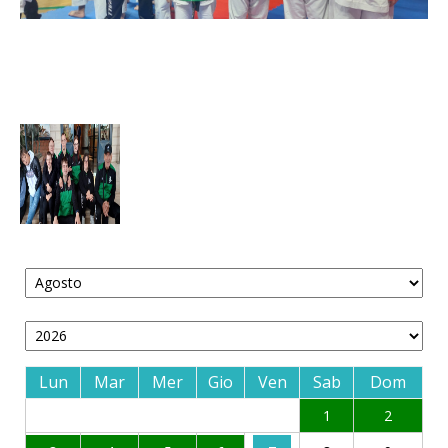
Lun
Mar
Mer
Gio
Ven
Sab
Dom
1
2
3
4
5
6
7
8
9