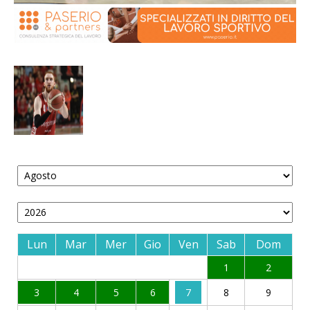
Lun
Mar
Mer
Gio
Ven
Sab
Dom
1
2
3
4
5
6
7
8
9