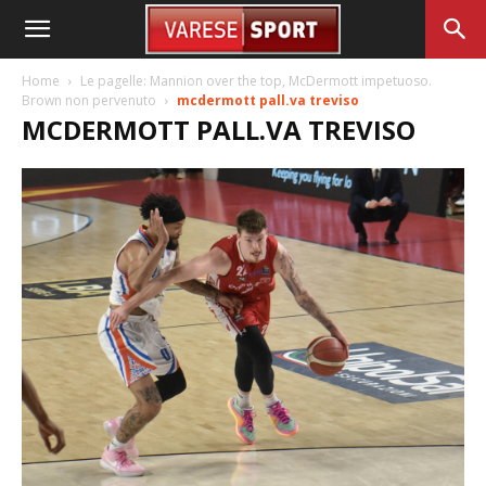
Home
Le pagelle: Mannion over the top, McDermott impetuoso.
Brown non pervenuto
mcdermott pall.va treviso
MCDERMOTT PALL.VA TREVISO