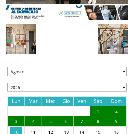
Lun
Mar
Mer
Gio
Ven
Sab
Dom
1
2
3
4
5
6
7
8
9
10
11
12
13
14
15
16