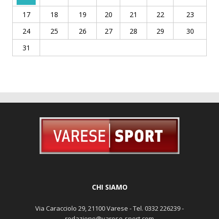
17
18
19
20
21
22
23
24
25
26
27
28
29
30
31
CHI SIAMO
Via Caracciolo 29, 21100 Varese - Tel. 0332 226239 -
redazione@varese-sport.com