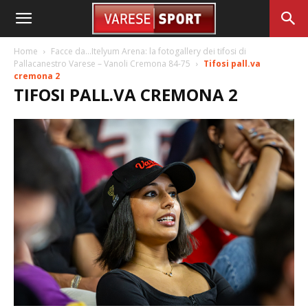
Home
Facce da…Itelyum Arena: la fotogallery dei tifosi di
Pallacanestro Varese – Vanoli Cremona 84-75
Tifosi pall.va
cremona 2
TIFOSI PALL.VA CREMONA 2