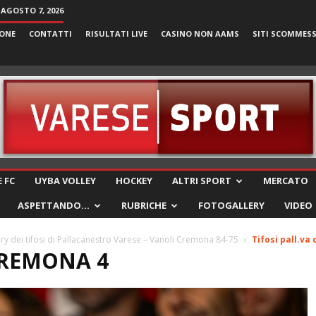
 AGOSTO 7, 2026
ONE
CONTATTI
RISULTATI LIVE
CASINO NON AAMS
SITI SCOMMES
VareseSport
 FC
UYBA VOLLEY
HOCKEY
ALTRI SPORT
MERCATO
ASPETTANDO…
RUBRICHE
FOTOGALLERY
VIDEO
ry dei tifosi di Pallacanestro Varese – Vanoli Cremona 84-75
Tifosi pall.va
CREMONA 4