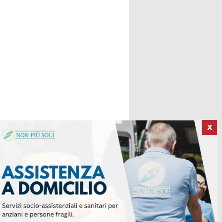
X
ICI