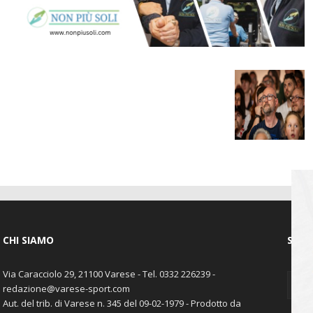
CHI SIAMO
SEGU
Via Caracciolo 29, 21100 Varese - Tel. 0332 226239 -
redazione@varese-sport.com
Aut. del trib. di Varese n. 345 del 09-02-1979 - Prodotto da