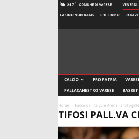
C
24.7
VENERDÌ,
COMUNE DI VARESE
CASINO NON AAMS
CHI SIAMO
REDAZI
CALCIO
PRO PATRIA
VARESE
PALLACANESTRO VARESE
BASKET
Home
Facce da…Itelyum Arena: la fotogalle
TIFOSI PALL.VA 