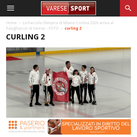
Home
La Fiaccola Olimpica di Milano-Cortina 2026 arriva al
Palaghiaccio di Varese – FOTO
curling 2
CURLING 2