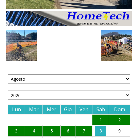
Lun
Mar
Mer
Gio
Ven
Sab
Dom
1
2
3
4
5
6
7
8
9