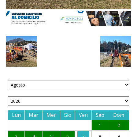
Lun
Mar
Mer
Gio
Ven
Sab
Dom
1
2
3
4
5
6
7
8
9