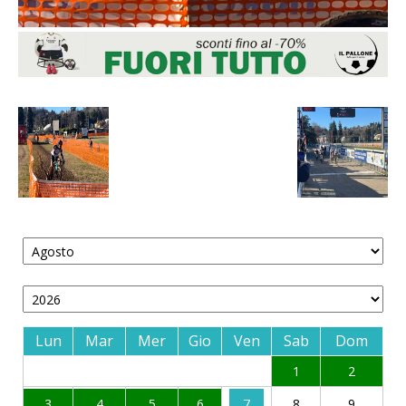
Lun
Mar
Mer
Gio
Ven
Sab
Dom
1
2
3
4
5
6
7
8
9