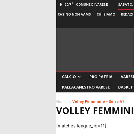
C
20.7
SABATO, 
COMUNE DI VARESE
CASINO NON AAMS
CHI SIAMO
REDAZI
CALCIO
PRO PATRIA
VARESE
PALLACANESTRO VARESE
BASKET
Home
Volley Femminile – Serie A1
VOLLEY FEMMINIL
[matches league_id=11]