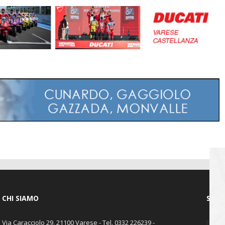
CHI SIAMO
SEGU
Via Caracciolo 29, 21100 Varese - Tel. 0332 226239 -