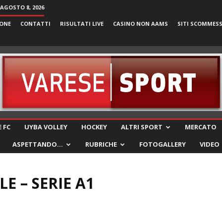
AGOSTO 8, 2026
ONE
CONTATTI
RISULTATI LIVE
CASINO NON AAMS
SITI SCOMMES
VareseSport
 FC
UYBA VOLLEY
HOCKEY
ALTRI SPORT
MERCATO
ASPETTANDO…
RUBRICHE
FOTOGALLERY
VIDEO
E – SERIE A1