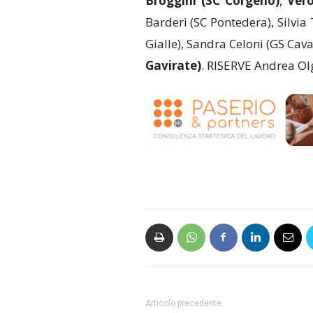
Broggini (SC Corgeno)
,
Ver
Barderi (SC Pontedera), Silvia
Gialle), Sandra Celoni (GS Caval
Gavirate)
. RISERVE Andrea Olg
Articolo precedente