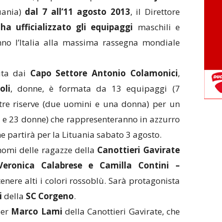
uania)
dal 7 all’11 agosto 2013
, il Direttore
a ufficializzato gli equipaggi
maschili e
nno l’Italia alla massima rassegna mondiale
ita dai
Capo Settore Antonio Colamonici
,
li
, donne, è formata da 13 equipaggi (7
 tre riserve (due uomini e una donna) per un
 e 23 donne) che rappresenteranno in azzurro
e partirà per la Lituania sabato 3 agosto.
nomi delle ragazze della
Canottieri
Gavirate
Veronica Calabrese e Camilla Contini –
enere alti i colori rossoblù. Sarà protagonista
i
della
SC Corgeno
.
per
Marco Lami
della Canottieri Gavirate, che