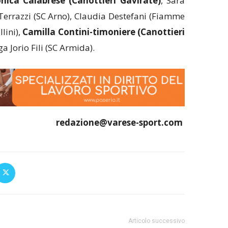
onica
Calabrese (Canottieri Gavirate)
, Sara
 Terrazzi (SC Arno), Claudia Destefani (Fiamme
lini),
Camilla Contini-timoniere (Canottieri
a Jorio Fili (SC Armida).
redazione@varese-sport.com
Articolo successivo