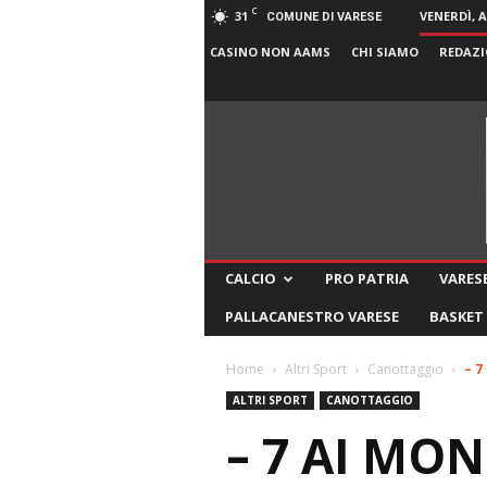
C
31
VENERDÌ, 
COMUNE DI VARESE
CASINO NON AAMS
CHI SIAMO
REDAZI
CALCIO
PRO PATRIA
VARESE
PALLACANESTRO VARESE
BASKET
Home
Altri Sport
Canottaggio
– 7
ALTRI SPORT
CANOTTAGGIO
– 7 AI MON