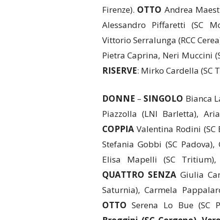
Firenze).
OTTO
Andrea Maestra
Alessandro Piffaretti (SC M
Vittorio Serralunga (RCC Cere
Pietra Caprina, Neri Muccini (S
RISERVE
: Mirko Cardella (SC 
DONNE
–
SINGOLO
Bianca La
Piazzolla (LNI Barletta), Ar
COPPIA
Valentina Rodini (SC B
Stefania Gobbi (SC Padova), 
Elisa Mapelli (SC Tritium)
QUATTRO SENZA
Giulia Cam
Saturnia), Carmela Pappalard
OTTO
Serena Lo Bue (SC Pal