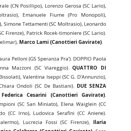
le (CN Posillipo), Lorenzo Gerosa (SC Lario),
oltrasio), Emanuele Fiume (Pro Monopoli),
a), Simone Tettamenti (SC Moltrasio), Leonardo
C Firenze), Patrick Rocek-timoniere (SC Lario).
Telimar),
Marco Lami (Canottieri Gavirate)
.
ura Pelloni (GS Speranza Pra’). DOPPIO Paola
ianna Mazzoni (SC Viareggio).
QUATTRO DI
issolati), Valentina Iseppi (SC G. D’Annunzio),
Chiara Ondoli (SC De Bastiani).
DUE SENZA
,
Federica Cesarini (Canottieri Gavirate)
.
pioni (SC San Miniato), Elena Waiglein (CC
o (CC Irno), Ludovica Serafini (CC Aniene).
ermo), Lucrezia Fossi (SC Firenze),
Ilaria