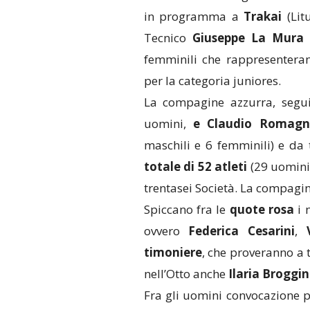
in programma a
Trakai
(Lit
Tecnico
Giuseppe La Mura h
femminili che rappresentera
per la categoria juniores.
La compagine azzurra, segu
uomini,
e Claudio Romagno
maschili e 6 femminili) e da
totale di 52 atleti
(29 uomini
trentasei Società. La compagin
Spiccano fra le
quote rosa
i 
ovvero
Federica Cesarini
,
timoniere
, che proveranno a t
nell’Otto anche
Ilaria Broggin
Fra gli uomini convocazione 