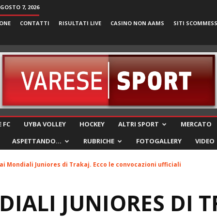
AGOSTO 7, 2026
ONE
CONTATTI
RISULTATI LIVE
CASINO NON AAMS
SITI SCOMMES
VareseSport
 FC
UYBA VOLLEY
HOCKEY
ALTRI SPORT
MERCATO
ASPETTANDO…
RUBRICHE
FOTOGALLERY
VIDEO
 ai Mondiali Juniores di Trakaj. Ecco le convocazioni ufficiali
DIALI JUNIORES DI T