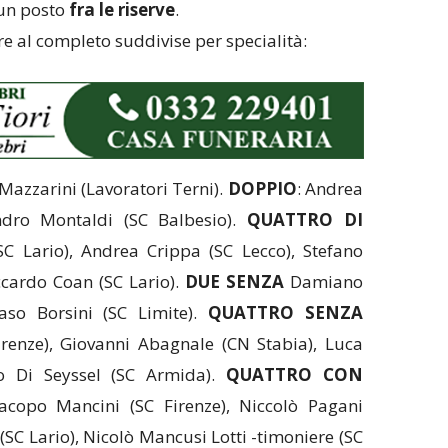
 un posto
fra le riserve
.
re al completo suddivise per specialità:
Mazzarini (Lavoratori Terni).
DOPPIO
: Andrea
ndro Montaldi (SC Balbesio).
QUATTRO DI
C Lario), Andrea Crippa (SC Lecco), Stefano
ccardo Coan (SC Lario).
DUE SENZA
Damiano
maso Borsini (SC Limite).
QUATTRO SENZA
irenze), Giovanni Abagnale (CN Stabia), Luca
to Di Seyssel (SC Armida).
QUATTRO CON
 Jacopo Mancini (SC Firenze), Niccolò Pagani
SC Lario), Nicolò Mancusi Lotti -timoniere (SC