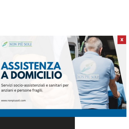
X
ICI