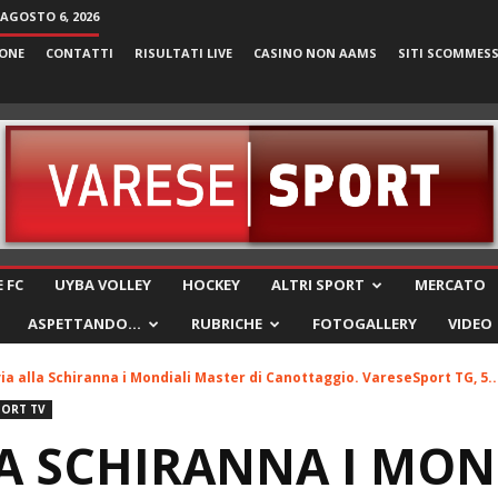
 AGOSTO 6, 2026
ONE
CONTATTI
RISULTATI LIVE
CASINO NON AAMS
SITI SCOMMES
VareseSport
 FC
UYBA VOLLEY
HOCKEY
ALTRI SPORT
MERCATO
ASPETTANDO…
RUBRICHE
FOTOGALLERY
VIDEO
via alla Schiranna i Mondiali Master di Canottaggio. VareseSport TG, 5..
PORT TV
LA SCHIRANNA I MON