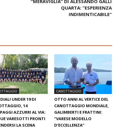
“MERAVIGLIA” DI ALESSANDO GALLI
QUARTA: “ESPERIENZA
INDIMENTICABILE”
OTTAGGIO
CANOTTAGGIO
IALI UNDER 19 DI
OTTO ANNI AL VERTICE DEL
TTAGGIO, 14
CANOTTAGGIO MONDIALE,
PAGGI AZZURRI AL VIA:
GALIMBERTI E FRATTINI:
UE VARESOTTI PRONTI
“VARESE MODELLO
ENDERSI LA SCENA
D’ECCELLENZA”