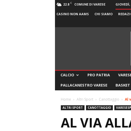
C
22.8
GIOVEDÌ,
COMUNE DI VARESE
CASINO NON AAMS
CHI SIAMO
REDAZI
CALCIO
PRO PATRIA
VARESE
PALLACANESTRO VARESE
BASKET
Home
Altri Sport
Canottaggio
Al 
ALTRI SPORT
CANOTTAGGIO
VARESES
AL VIA AL