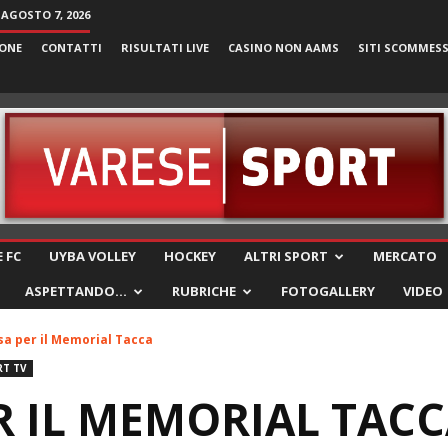
 AGOSTO 7, 2026
ONE
CONTATTI
RISULTATI LIVE
CASINO NON AAMS
SITI SCOMMES
VareseSport
 FC
UYBA VOLLEY
HOCKEY
ALTRI SPORT
MERCATO
ASPETTANDO…
RUBRICHE
FOTOGALLERY
VIDEO
sa per il Memorial Tacca
RT TV
R IL MEMORIAL TAC