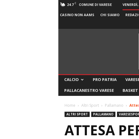
C
24.7
VENERDÌ,
COMUNE DI VARESE
CASINO NON AAMS
CHI SIAMO
REDAZI
CALCIO
PRO PATRIA
VARESE
PALLACANESTRO VARESE
BASKET
Home
Altri Sport
Pallamano
Atte
ALTRI SPORT
PALLAMANO
VARESESPO
ATTESA PE