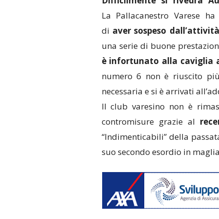
Difficilmente si rivedrà
La Pallacanestro Varese ha
di
aver sospeso dall’attivit
una serie di buone prestazion
è infortunato alla caviglia
numero 6 non è riuscito più
necessaria e si è arrivati all’ad
Il club varesino non è rima
contromisure grazie al
rece
“Indimenticabili” della passat
suo secondo esordio in maglia