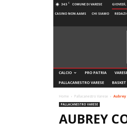
C
34.5
GIOVEDÌ,
COMUNE DI VARESE
CASINO NON AAMS
CHI SIAMO
REDAZI
CALCIO
PRO PATRIA
VARESE
PALLACANESTRO VARESE
BASKET
Home
Pallacanestro Varese
Aubrey
PALLACANESTRO VARESE
AUBREY C