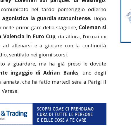
 Aubrey Coleman sul parquet di Masnago
.
 comunicato nel tardo pomeriggio odierno
à agonistica
la guardia statunitense
.
Dopo
i nelle prime gare della stagione,
Coleman si
 a Valencia in Euro Cup
; da allora, l’ormai ex
 ad allenarsi e a giocare con la continuità
dio, ventilato nei giorni scorsi.
sto a guardare, ma ha già preso le dovute
nte ingaggio di Adrian Banks
, uno degli
a annata, che ha fatto martedì sera a Parigi il
 Varese.