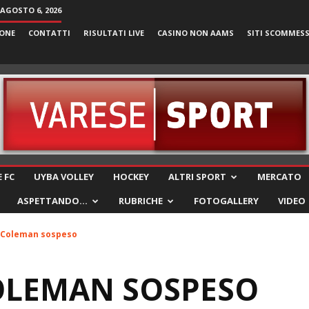
 AGOSTO 6, 2026
ONE
CONTATTI
RISULTATI LIVE
CASINO NON AAMS
SITI SCOMMES
VareseSport
 FC
UYBA VOLLEY
HOCKEY
ALTRI SPORT
MERCATO
ASPETTANDO…
RUBRICHE
FOTOGALLERY
VIDEO
 Coleman sospeso
OLEMAN SOSPESO