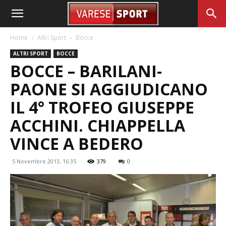
Home
Altri Sport
Bocce
ALTRI SPORT
BOCCE
BOCCE – BARILANI-
PAONE SI AGGIUDICANO
IL 4° TROFEO GIUSEPPE
ACCHINI. CHIAPPELLA
VINCE A BEDERO
5 Novembre 2013, 16:35
379
0