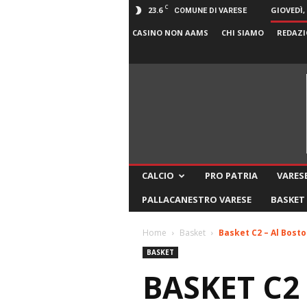
C
23.6
GIOVEDÌ,
COMUNE DI VARESE
CASINO NON AAMS
CHI SIAMO
REDAZI
CALCIO
PRO PATRIA
VARESE
PALLACANESTRO VARESE
BASKET
Home
Basket
Basket C2 – Al Bosto
BASKET
BASKET C2