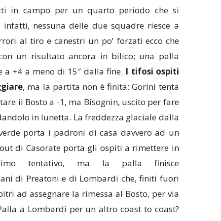
tti in campo per un quarto periodo che si
 infatti, nessuna delle due squadre riesce a
rrori al tiro e canestri un po’ forzati ecco che
con un risultato ancora in bilico; una palla
e a +4 a meno di 15″ dalla fine.
I tifosi ospiti
ggiare
, ma la partita non è finita: Gorini tenta
are il Bosto a -1, ma Bisognin, uscito per fare
andolo in lunetta. La freddezza glaciale dalla
overde porta i padroni di casa davvero ad un
out di Casorate porta gli ospiti a rimettere in
timo tentativo, ma la palla finisce
 di Preatoni e di Lombardi che, finiti fuori
itri ad assegnare la rimessa al Bosto, per via
 Palla a Lombardi per un altro coast to coast?