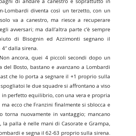
gni di andare a canestro e soprattutto in
n-Lombardi diventa così un terzetto, con un
olo va a canestro, ma riesce a recuperare
egli avversari; ma dall’altra parte c’è sempre
iuto di Bisognin ed Azzimonti segnano il
 4″ dalla sirena.
on ancora, quei 4 piccoli secondi dopo un
na del Bosto, bastano e avanzano a Lombardi
ast che lo porta a segnare il +1 proprio sulla
i spogliatoi le due squadre si affrontano a viso
in perfetto equilibrio, con una vera e propria
ma ecco che Franzini finalmente si sblocca e
sto torna nuovamente in vantaggio; mancano
e, la palla è nelle mani di Casorate e Grampa,
ombardi e segna il 62-63 proprio sulla sirena.