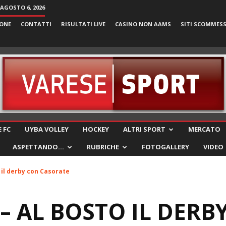
 AGOSTO 6, 2026
ONE
CONTATTI
RISULTATI LIVE
CASINO NON AAMS
SITI SCOMMES
VareseSport
 FC
UYBA VOLLEY
HOCKEY
ALTRI SPORT
MERCATO
ASPETTANDO…
RUBRICHE
FOTOGALLERY
VIDEO
 il derby con Casorate
 – AL BOSTO IL DERB