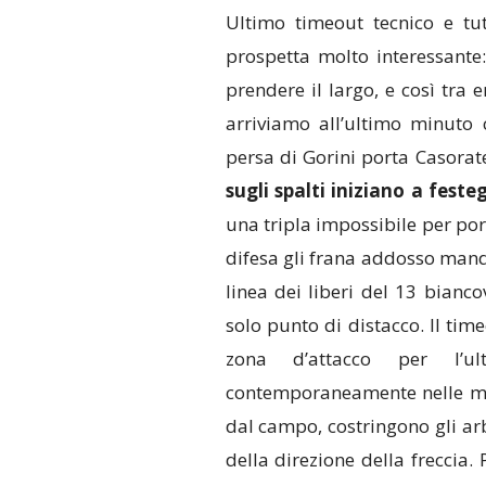
Ultimo timeout tecnico e tu
prospetta molto interessante:
prendere il largo, e così tra e
arriviamo all’ultimo minuto 
persa di Gorini porta Casorat
sugli spalti iniziano a feste
una tripla impossibile per port
difesa gli frana addosso mand
linea dei liberi del 13 bianc
solo punto di distacco. Il time
zona d’attacco per l’ul
contemporaneamente nelle mani
dal campo, costringono gli arb
della direzione della freccia.