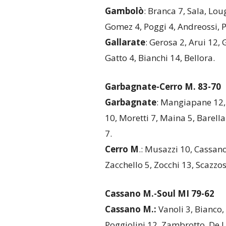
Gambolò
: Branca 7, Sala, Lo
Gomez 4, Poggi 4, Andreossi, Pi
Gallarate
: Gerosa 2, Arui 12, G
Gatto 4, Bianchi 14, Bellora.
Garbagnate-Cerro M. 83-70
Garbagnate
: Mangiapane 12, T
10, Moretti 7, Maina 5, Barella 
7.
Cerro M
.: Musazzi 10, Cassan
Zacchello 5, Zocchi 13, Scazzosi
Cassano M.-Soul MI 79-62
Cassano M.:
Vanoli 3, Bianco, 
Poggiolini 12, Zambrotto, De Lu