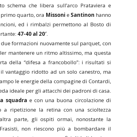
ito schema che libera sull’arco Prataviera e
l primo quarto, ora
Missoni
e
Santinon
hanno
ncioni, ed i rimbalzi permettono al Bosto di
rtante:
47-40 al 20′
.
le due formazioni nuovamente sul parquet, con
voler mantenere un ritmo altissimo, ma questa
a della “difesa a francobollo”: i risultati si
il vantaggio ridotto ad un solo canestro, ma
ampo le energie della compagine di Contardi,
da ideale per gli attacchi dei padroni di casa.
la squadra
e con una buona circolazione di
no a ripetizione la retina con una scioltezza
altra parte, gli ospiti ormai, nonostante la
rasisti, non riescono più a bombardare il