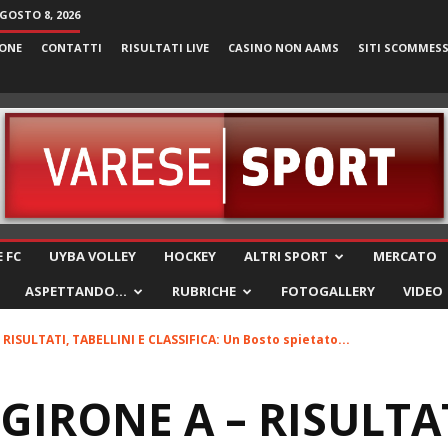
GOSTO 8, 2026
ONE
CONTATTI
RISULTATI LIVE
CASINO NON AAMS
SITI SCOMMES
VareseSport
 FC
UYBA VOLLEY
HOCKEY
ALTRI SPORT
MERCATO
ASPETTANDO…
RUBRICHE
FOTOGALLERY
VIDEO
 RISULTATI, TABELLINI E CLASSIFICA: Un Bosto spietato...
GIRONE A – RISULTAT