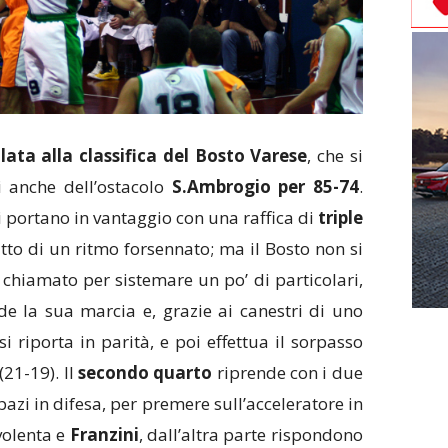
ata alla classifica del Bosto Varese
, che si
 anche dell’ostacolo
S.Ambrogio per 85-74
.
i portano in vantaggio con una raffica di
triple
utto di un ritmo forsennato; ma il Bosto non si
hiamato per sistemare un po’ di particolari,
e la sua marcia e, grazie ai canestri di uno
si riporta in parità, e poi effettua il sorpasso
21-19). Il
secondo quarto
riprende con i due
pazi in difesa, per premere sull’acceleratore in
ovolenta e
Franzini
, dall’altra parte rispondono