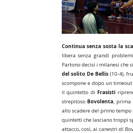
Continua senza sosta la scal
libera senza grandi problemi
Partono decisi i milanesi che s
del solito De Bellis
(10-4), fr
scompone e dopo un timeout c
il quintetto di
Frasisti
riprend
strepitoso
Bovolenta
, prima 
allo scadere del primo tempo (
quintetti che lasciano troppi s
attacco, così, ai canestri di B