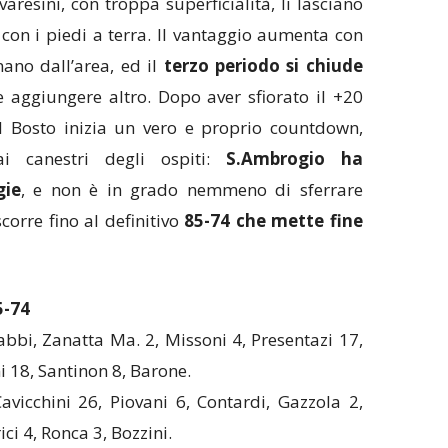
esini, con troppa superficialità, li lasciano
 con i piedi a terra. Il vantaggio aumenta con
nano dall’area, ed il
terzo periodo si chiude
 aggiungere altro. Dopo aver sfiorato il +20
, il Bosto inizia un vero e proprio countdown,
ai canestri degli ospiti:
S.Ambrogio ha
gie
, e non è in grado nemmeno di sferrare
scorre fino al definitivo
85-74 che mette fine
5-74
abbi, Zanatta Ma. 2, Missoni 4, Presentazi 17,
i 18, Santinon 8, Barone.
Cavicchini 26, Piovani 6, Contardi, Gazzola 2,
ici 4, Ronca 3, Bozzini.