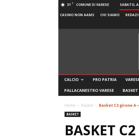
C
31
SABATO, A
COMUNE DI VARESE
CASINO NON AAMS
CHI SIAMO
REDAZI
CALCIO
PRO PATRIA
VARESE
PALLACANESTRO VARESE
BASKET
Home
Basket
Basket C2 girone A –
BASKET
BASKET C2 