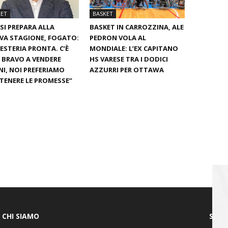
KET
BASKET
SI PREPARA ALLA
BASKET IN CARROZZINA, ALE
VA STAGIONE, FOGATO:
PEDRON VOLA AL
ESTERIA PRONTA. C’È
MONDIALE: L’EX CAPITANO
È BRAVO A VENDERE
HS VARESE TRA I DODICI
I, NOI PREFERIAMO
AZZURRI PER OTTAWA
ENERE LE PROMESSE”
CHI SIAMO
SEGU