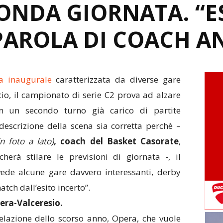
ONDA GIORNATA. “ES
 PAROLA DI COACH A
ta inaugurale
caratterizzata da diverse gare
cio, il campionato di serie C2 prova ad alzare
 con un secondo turno già carico di partite
descrizione della scena sia corretta perchè –
in foto a lato)
, coach del Basket Casorate
,
herà stilare le previsioni di giornata -, il
ede alcune gare davvero interessanti, derby
atch dall’esito incerto”.
ra-Valceresio.
elazione dello scorso anno, Opera, che vuole