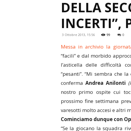
DELLA SEC
INCERTI”,
3 Ottobre 2013, 15:56
99
0
Messa in archivio la giorna
“facili” e dal morbido approc
l’asticella delle difficoltà
“pesanti”. “Mi sembra che la 
conferma
Andrea Anilonti
(
nostro primo ospite cui tocc
prossimo fine settimana prev
varesotti molto accesi e altri m
Cominciamo dunque con Ope
“Se la giocano la squadra riv