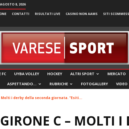
AGOSTO 8, 2026
ONE
CONTATTI
RISULTATI LIVE
CASINO NON AAMS
SITI SCOMMES
VareseSport
 FC
UYBA VOLLEY
HOCKEY
ALTRI SPORT
MERCATO
ASPETTANDO…
RUBRICHE
FOTOGALLERY
VIDEO
Molti i derby della seconda giornata. “Esiti...
 GIRONE C – MOLTI I