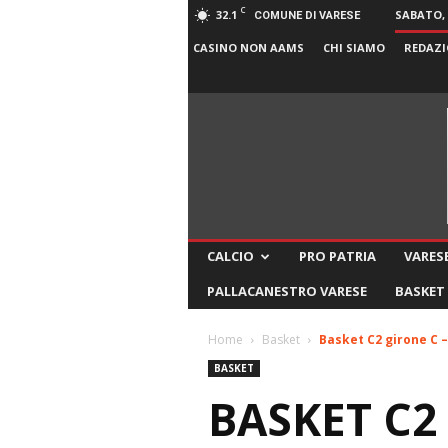
C
32.1
SABATO, 
COMUNE DI VARESE
CASINO NON AAMS
CHI SIAMO
REDAZI
CALCIO
PRO PATRIA
VARESE
PALLACANESTRO VARESE
BASKET
Home
Basket
Basket C2 girone C – 
BASKET
BASKET C2