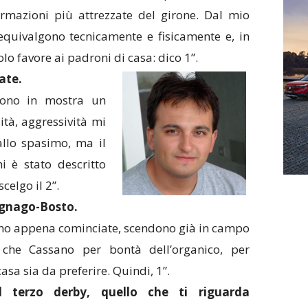
ormazioni più attrezzate del girone. Dal mio
equivalgono tecnicamente e fisicamente e, in
olo favore ai padroni di casa: dico 1”.
ate.
ono in mostra un
sità, aggressività mi
allo spasimo, ma il
i è stato descritto
celgo il 2”.
gnago-Bosto.
siano appena cominciate, scendono già in campo
 che Cassano per bontà dell’organico, per
asa sia da preferire. Quindi, 1”.
l terzo derby, quello che ti riguarda