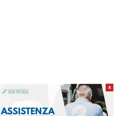
X
ICI