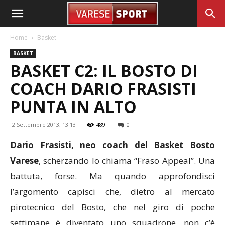
Home
Basket
BASKET
BASKET C2: IL BOSTO DI
COACH DARIO FRASISTI
PUNTA IN ALTO
2 Settembre 2013, 13:13
489
0
Dario Frasisti, neo coach del Basket Bosto
Varese
, scherzando lo chiama “Fraso Appeal”. Una
battuta, forse. Ma quando approfondisci
l’argomento capisci che, dietro al mercato
pirotecnico del Bosto, che nel giro di poche
settimane è diventato uno squadrone, non c’è