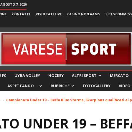
 AGOSTO 7, 2026
ONE
CONTATTI
RISULTATI LIVE
CASINO NON AAMS
SITI SCOMMES
VareseSport
 FC
UYBA VOLLEY
HOCKEY
ALTRI SPORT
MERCATO
ASPETTANDO…
RUBRICHE
FOTOGALLERY
VIDEO
o
Campionato Under 19 – Beffa Blue Storms, Skorpions qualificati ai pl
O UNDER 19 – BEFF