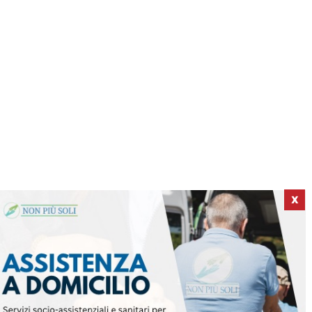
X
ICI