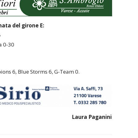
nata del girone E:
6
 0-30
ons 6, Blue Storms 6, G-Team 0.
Laura Paganini