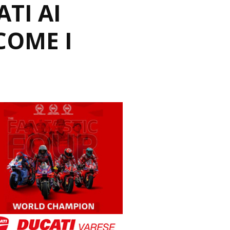
TI AI
COME I