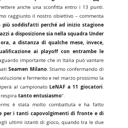
ettere anche una sconfitta entro i 13 punti.
mo raggiunto il nostro obiettivo – commenta
più soddisfatti perché ad inizio stagione
zi a disposizione sia nella squadra Under
 ora, a distanza di qualche mese, invece,
ualificazione ai playoff con entrambe le
traguardo importante che in Italia può vantare
mati
Seamen Milano
. Stiamo confermando di
evoluzione e fermento e nel marzo prossimo la
ciperà al campionato
LeNAF a 11 giocatori
.
 respira
tanto entusiasmo
”.
torms è stata molto combattuta e ha fatto
te per i tanti capovolgimenti di fronte e di
egli ultimi istanti di gioco, quando tra le due