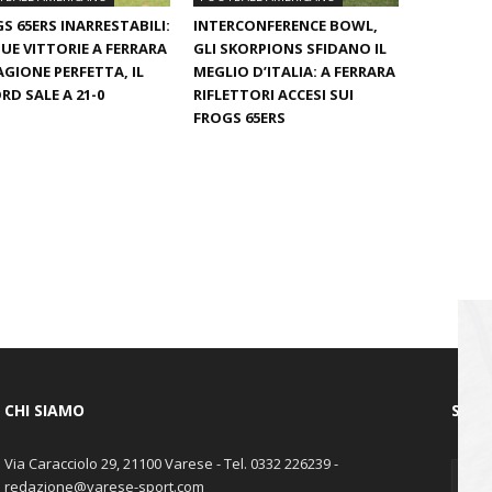
S 65ERS INARRESTABILI:
INTERCONFERENCE BOWL,
UE VITTORIE A FERRARA
GLI SKORPIONS SFIDANO IL
AGIONE PERFETTA, IL
MEGLIO D’ITALIA: A FERRARA
RD SALE A 21-0
RIFLETTORI ACCESI SUI
FROGS 65ERS
CHI SIAMO
SEGU
Via Caracciolo 29, 21100 Varese - Tel. 0332 226239 -
redazione@varese-sport.com