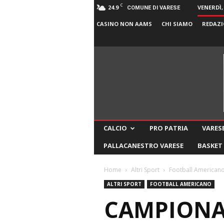
C
24.9
VENERDÌ,
COMUNE DI VARESE
CASINO NON AAMS
CHI SIAMO
REDAZI
CALCIO
PRO PATRIA
VARESE
PALLACANESTRO VARESE
BASKET
Home
Altri Sport
Football American
ALTRI SPORT
FOOTBALL AMERICANO
CAMPIONAT