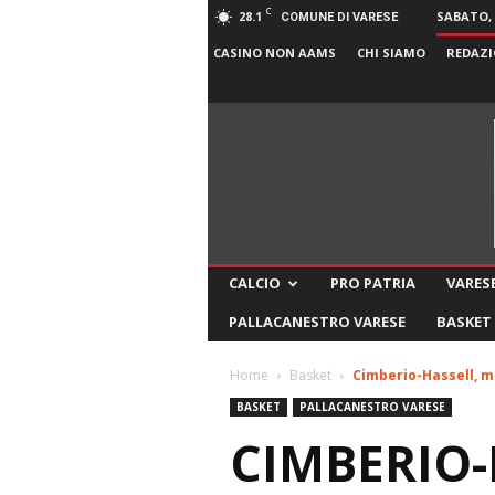
C
28.1
SABATO, 
COMUNE DI VARESE
CASINO NON AAMS
CHI SIAMO
REDAZI
CALCIO
PRO PATRIA
VARESE
PALLACANESTRO VARESE
BASKET
Home
Basket
Cimberio-Hassell, m
BASKET
PALLACANESTRO VARESE
CIMBERIO