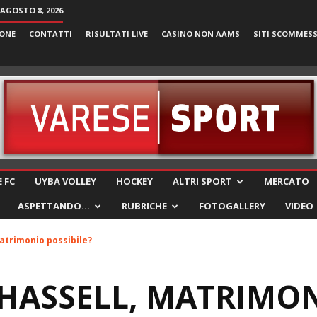
AGOSTO 8, 2026
ONE
CONTATTI
RISULTATI LIVE
CASINO NON AAMS
SITI SCOMMES
VareseSport
 FC
UYBA VOLLEY
HOCKEY
ALTRI SPORT
MERCATO
ASPETTANDO…
RUBRICHE
FOTOGALLERY
VIDEO
atrimonio possibile?
-HASSELL, MATRIMO