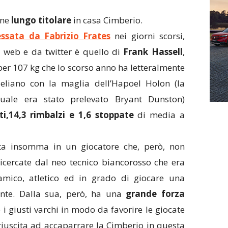
one
lungo titolare
in casa Cimberio.
essata da Fabrizio Frates
nei giorni scorsi,
l web e da twitter è quello di
Frank Hassell
,
per 107 kg che lo scorso anno ha letteralmente
eliano con la maglia dell’Hapoel Holon (la
ale era stato prelevato Bryant Dunston)
ti,14,3 rimbalzi e 1,6 stoppate
di media a
ta insomma in un giocatore che, però, non
 ricercate dal neo tecnico biancorosso che era
namico, atletico ed in grado di giocare una
ante. Dalla sua, però, ha una
grande forza
i giusti varchi in modo da favorire le giocate
è riuscita ad accaparrare la Cimberio in questa