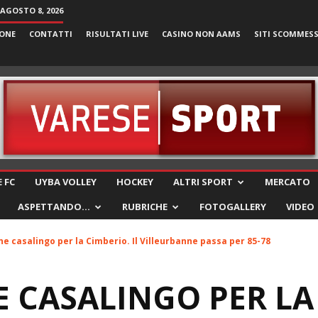
AGOSTO 8, 2026
ONE
CONTATTI
RISULTATI LIVE
CASINO NON AAMS
SITI SCOMMES
VareseSport
 FC
UYBA VOLLEY
HOCKEY
ALTRI SPORT
MERCATO
ASPETTANDO…
RUBRICHE
FOTOGALLERY
VIDEO
ne casalingo per la Cimberio. Il Villeurbanne passa per 85-78
 CASALINGO PER LA