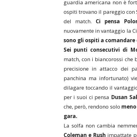
guardia americana non è fortu
ospiti trovano il pareggio con
del match.
Ci pensa Polo
nuovamente in vantaggio la Ci
sono gli ospiti a comandare c
Sei punti consecutivi di M
match, con i biancorossi che 
precisione in attacco dei p
panchina ma infortunato) vi
dilagare toccando il vantaggi
per i suoi ci pensa
Dusan Sa
che, però, rendono solo
meno a
gara.
La solfa non cambia nemmen
Coleman e Rush
impattate pr