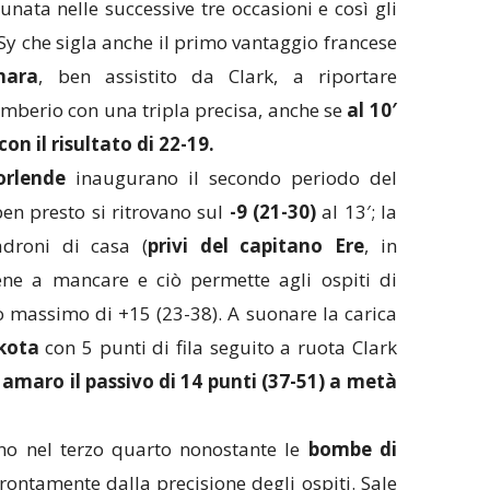
nata nelle successive tre occasioni e così gli
 Sy che sigla anche il primo vantaggio francese
nara
, ben assistito da Clark, a riportare
mberio con una tripla precisa, anche se
al 10′
on il risultato di 22-19.
orlende
inaugurano il secondo periodo del
ben presto si ritrovano sul
-9 (21-30)
al 13′; la
adroni di casa (
privi del capitano Ere
, in
ene a mancare e ciò permette agli ospiti di
o massimo di +15 (23-38). A suonare la carica
kota
con 5 punti di fila seguito a ruota Clark
maro il passivo di 14 punti (37-51) a metà
o nel terzo quarto nonostante le
bombe di
ontamente dalla precisione degli ospiti. Sale