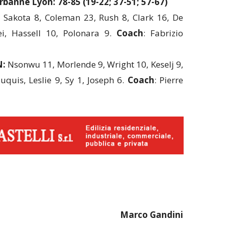
rbanne Lyon: 78-85 (19-22; 37-51; 57-67)
, Sakota 8, Coleman 23, Rush 8, Clark 16, De
ei, Hassell 10, Polonara 9.
Coach
: Fabrizio
N:
Nsonwu 11, Morlende 9, Wright 10, Keselj 9,
uquis, Leslie 9, Sy 1, Joseph 6.
Coach
: Pierre
Marco Gandini