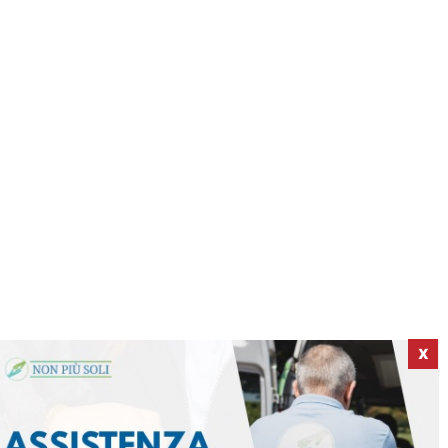
X
ICI