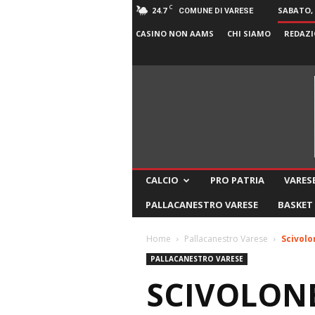
C
24.7
SABATO, 
COMUNE DI VARESE
CASINO NON AAMS
CHI SIAMO
REDAZI
CALCIO
PRO PATRIA
VARESE
PALLACANESTRO VARESE
BASKET
Home
Pallacanestro Varese
Scivolo
PALLACANESTRO VARESE
SCIVOLONE