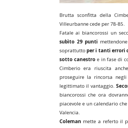
Brutta sconfitta della Cimb
Villeurbanne cede per 78-85.
Fatale ai biancorossi un se
subìto 29 punti
mettendone 
soprattutto
per i tanti erro
sotto canestro
e in fase di c
Cimberio era riuscita anc
proseguire la rincorsa negl
legittimato il vantaggio.
Secon
biancorossi che ora dovranno
piacevole e un calendario che
Valencia.
Coleman
mette a referto il 