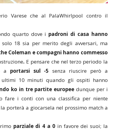
erio Varese che al PalaWhirlpool contro il
condo quarto dove i
padroni di casa hanno
solo 18 sia per merito degli avversari, ma
ri che Coleman e compagni hanno commesso
ostruzione
.
E pensare che nel terzo periodo la
he a
portarsi sul -5
senza riuscire però a
i ultimi 10 minuti quando gli ospiti hanno
do ko in tre partite europee
dunque per i
 fare i conti con una classifica per niente
 la porterà a giocarsela nel prossimo match a
primo
parziale di 4 a 0
in favore dei suoi; la